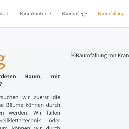
Start
Baumkontrolle
Baumpflege
Baumfällung
g
hrdeten Baum, mit
?
suchen wir zuerst die
he Bäume können durch
n werden. Wir fällen
eilklettertechnik oder
aum können wir durch