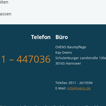
alten
lassen
Telefon
Büro
OVENS Baumpflege
Kay Ovens
1 – 447036
Schulenburger Landstraße 130
30165 Hannover
Telefax: 0511 - 2615594
E-Mail:
info@ovens.de